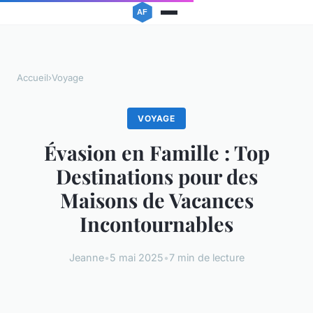
Accueil
›
Voyage
VOYAGE
Évasion en Famille : Top
Destinations pour des
Maisons de Vacances
Incontournables
Jeanne
•
5 mai 2025
•
7 min de lecture