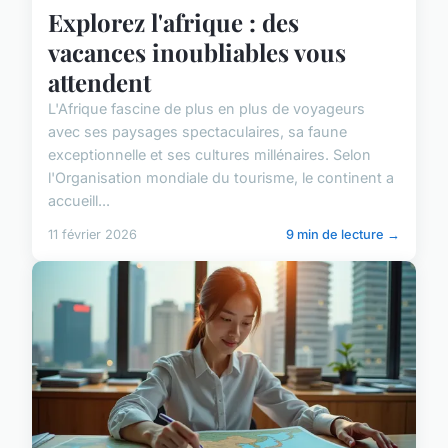
Explorez l'afrique : des
vacances inoubliables vous
attendent
L'Afrique fascine de plus en plus de voyageurs
avec ses paysages spectaculaires, sa faune
exceptionnelle et ses cultures millénaires. Selon
l'Organisation mondiale du tourisme, le continent a
accueill...
11 février 2026
9 min de lecture →