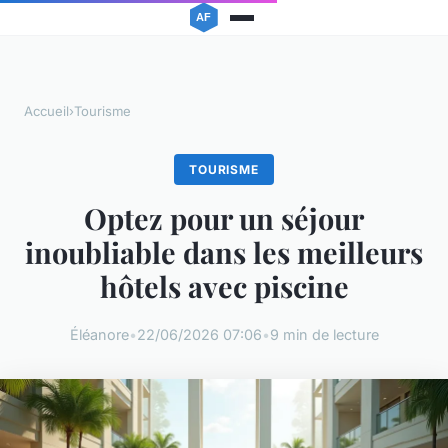
Accueil
›
Tourisme
TOURISME
Optez pour un séjour
inoubliable dans les meilleurs
hôtels avec piscine
Éléanore
•
22/06/2026 07:06
•
9 min de lecture