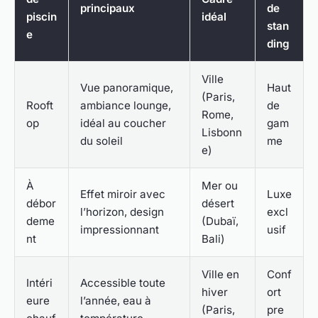
principaux
de
piscin
idéal
stan
e
ding
Ville
Vue panoramique,
Haut
(Paris,
Rooft
ambiance lounge,
de
Rome,
op
idéal au coucher
gam
Lisbonn
du soleil
me
e)
À
Mer ou
Effet miroir avec
Luxe
débor
désert
l’horizon, design
excl
deme
(Dubaï,
impressionnant
usif
nt
Bali)
Ville en
Conf
Intéri
Accessible toute
hiver
ort
eure
l’année, eau à
(Paris,
pre