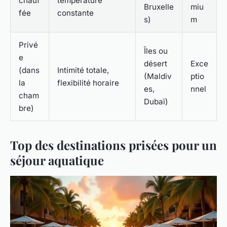
chauf
température
Bruxelle
miu
fée
constante
s)
m
Privé
Îles ou
e
désert
Exce
(dans
Intimité totale,
(Maldiv
ptio
la
flexibilité horaire
es,
nnel
cham
Dubaï)
bre)
Top des destinations prisées pour un
séjour aquatique