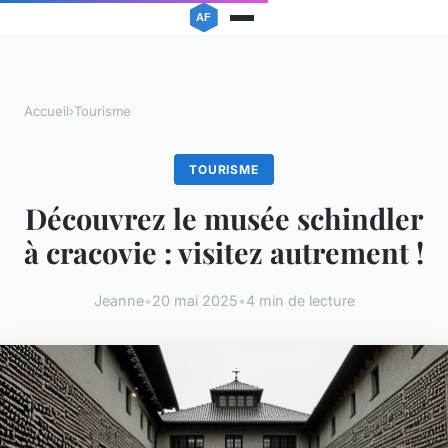
Accueil
›
Tourisme
TOURISME
Découvrez le musée schindler
à cracovie : visitez autrement !
Jeanne
•
20 mai 2025
•
4 min de lecture